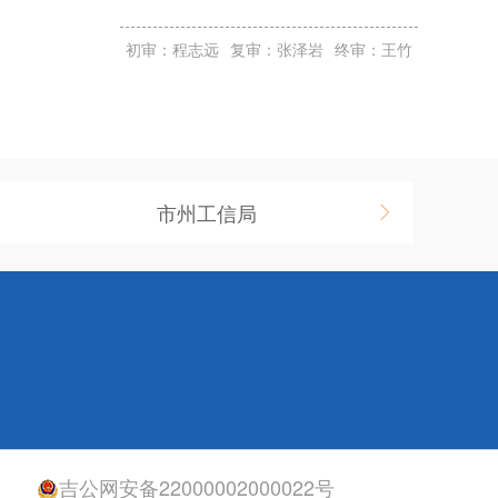
初审：程志远
复审：张泽岩
终审：王竹
市州工信局
吉公网安备22000002000022号